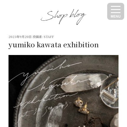
コ
ン
テ
ン
ツ
投
へ
2023年9月20日
投稿者:
STAFF
稿
yumiko kawata exhibition
ス
日:
キ
ッ
プ