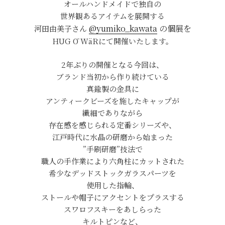
オールハンドメイドで独自の
世界観あるアイテムを展開する
@yumiko_kawata
の個展を
河田由美子さん
HUG Ō WäRにて開催いたします。
2年ぶりの開催となる今回は、
ブランド当初から作り続けている
真鍮製の金具に
アンティークビーズを施したキャップが
繊細でありながら
存在感を感じられる定番シリーズや、
江戸時代に水晶の研磨から始まった
”手刷研磨”技法で
職人の手作業により六角柱にカットされた
希少なデッドストックガラスパーツを
使用した指輪、
ストールや帽子にアクセントをプラスする
スワロフスキーをあしらった
キルトピンなど、