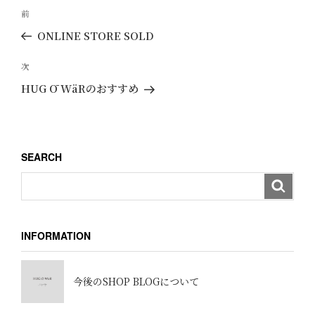
投
過
前
稿
去
ONLINE STORE SOLD
ナ
の
ビ
投
次
次
ゲ
稿
の
HUG Ō WäRのおすすめ
ー
投
稿
シ
ョ
SEARCH
ン
INFORMATION
今後のSHOP BLOGについて