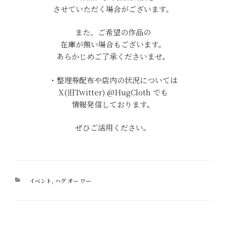
させていただく場合がございます。
また、ご希望の作品の
在庫が無い場合もございます。
あらかじめご了承くださいませ。
・整理券配布や店内の状況については
X(旧Twitter) @HugCloth でも
情報発信しております。
ぜひご活用ください。
カ
イベント
,
ハグ オー ワー
テ
ゴ
リ
ー