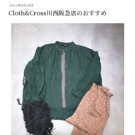
投
2023年8月28日
稿
Cloth&Cross川西阪急店のおすすめ
日: