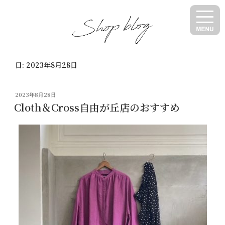
コ
ン
テ
ン
ツ
日:
2023年8月28日
へ
ス
キ
投
2023年8月28日
ッ
稿
Cloth＆Cross自由が丘店のおすすめ
日:
プ