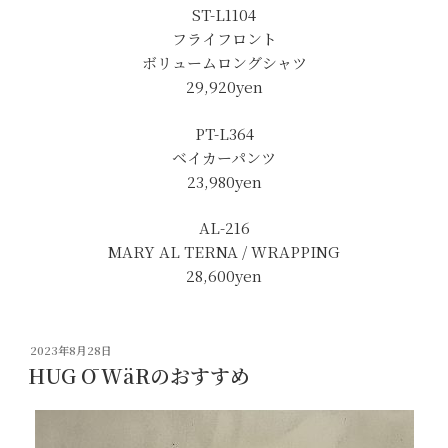
ST-L1104
フライフロント
ボリュームロングシャツ
29,920yen
PT-L364
ベイカーパンツ
23,980yen
AL-216
MARY AL TERNA / WRAPPING
28,600yen
投
2023年8月28日
稿
HUG Ō WäRのおすすめ
日: