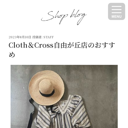
コ
ン
テ
ン
ツ
投
へ
2023年8月10日
投稿者:
STAFF
稿
Cloth＆Cross自由が丘店のおすす
ス
日:
キ
め
ッ
プ