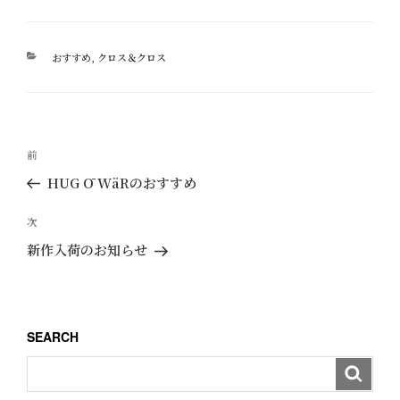
カ
おすすめ
,
クロス＆クロス
テ
ゴ
リ
ー
投
過
前
稿
去
HUG Ō WäRのおすすめ
ナ
の
ビ
投
次
次
ゲ
稿
の
新作入荷のお知らせ
ー
投
稿
シ
ョ
SEARCH
ン