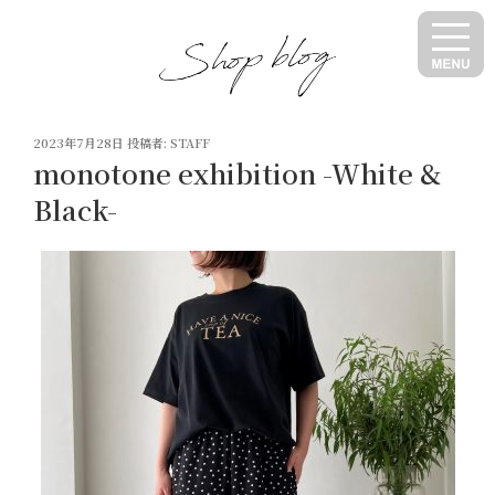
コ
ン
テ
ン
ツ
投
へ
2023年7月28日
投稿者:
STAFF
稿
monotone exhibition -White &
ス
日:
キ
Black-
ッ
プ