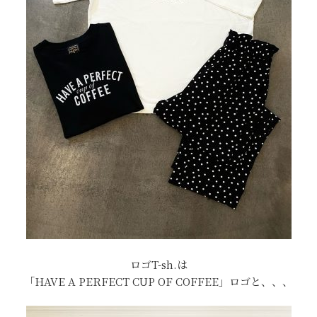
ロゴT-sh.は
「HAVE A PERFECT CUP OF COFFEE」ロゴと、、、