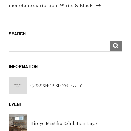
ゲ
稿
の
monotone exhibition -White & Black-
ー
投
稿
シ
ョ
SEARCH
ン
INFORMATION
今後のSHOP BLOGについて
EVENT
Hiroyo Masuko Exhibition Day.2