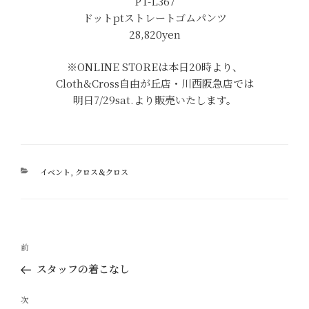
PT-L367
ドットptストレートゴムパンツ
28,820yen
※ONLINE STOREは本日20時より、
Cloth&Cross自由が丘店・川西阪急店では
明日7/29sat.より販売いたします。
カ
イベント
,
クロス＆クロス
テ
ゴ
リ
ー
投
過
前
稿
去
スタッフの着こなし
ナ
の
ビ
投
次
次