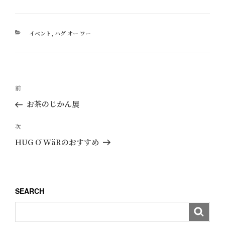
カ
イベント
,
ハグ オー ワー
テ
ゴ
リ
ー
投
過
前
稿
去
お茶のじかん展
ナ
の
ビ
投
次
次
ゲ
稿
の
HUG Ō WäRのおすすめ
ー
投
稿
シ
ョ
SEARCH
ン