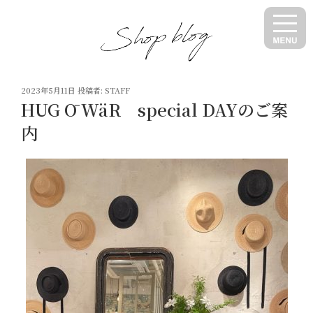
コ
ン
テ
ン
ツ
投
へ
2023年5月11日
投稿者:
STAFF
稿
HUG Ō WäR special DAYのご案
ス
日:
キ
内
ッ
プ