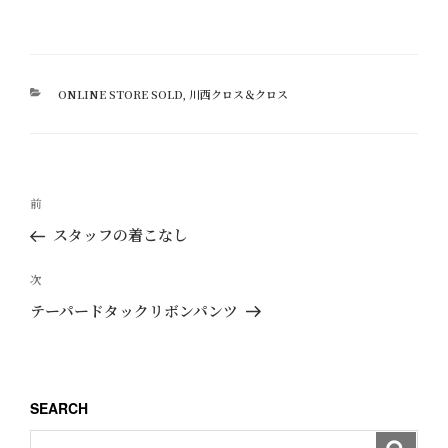
カ
ONLINE STORE SOLD
,
川西クロス＆クロス
テ
ゴ
リ
ー
投
過
前
稿
去
スタッフの着こなし
ナ
の
ビ
投
次
次
ゲ
稿
の
テーパードタックリボンパンツ
ー
投
稿
シ
ョ
SEARCH
ン