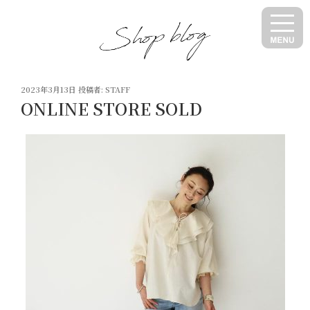
コ
ン
テ
ン
ツ
投
へ
2023年3月13日
投稿者:
STAFF
稿
ONLINE STORE SOLD
ス
日:
キ
ッ
プ