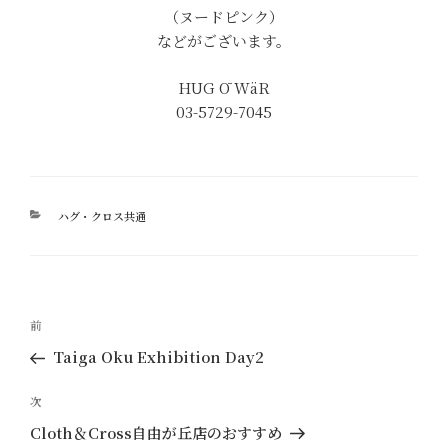
（ヌードピンク）
などがございます。
HUG Ō WäR
03-5729-7045
カ
ハグ・クロス共通
テ
ゴ
リ
ー
投
過
前
稿
去
Taiga Oku Exhibition Day2
ナ
の
ビ
投
次
次
ゲ
稿
の
Cloth＆Cross自由が丘店のおすすめ