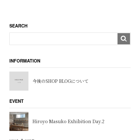
ー
投
稿
シ
ョ
SEARCH
ン
INFORMATION
今後のSHOP BLOGについて
EVENT
Hiroyo Masuko Exhibition Day.2