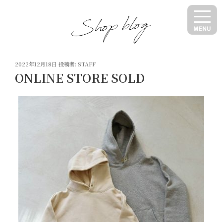
コ
ン
テ
ン
ツ
投
へ
2022年12月18日
投稿者:
STAFF
稿
ONLINE STORE SOLD
ス
日:
キ
ッ
プ