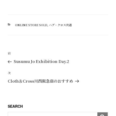
カ
ONLINE STORE SOLD
,
ハグ・クロス共通
テ
ゴ
リ
ー
投
過
前
稿
去
Susumu Jo Exhibition Day.2
ナ
の
ビ
投
次
次
ゲ
稿
の
Cloth＆Cross川西阪急店のおすすめ
ー
投
稿
シ
ョ
SEARCH
ン