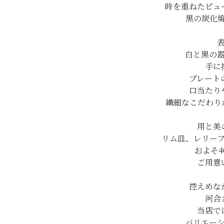
時を重ねたピュ
黒の炭化
白と黒の
手に
プレート
口当たり
繊細なこだわり
用と美
リム皿、レリー
およそ4
ご用意
控えめな
河合
当店で
バリエー