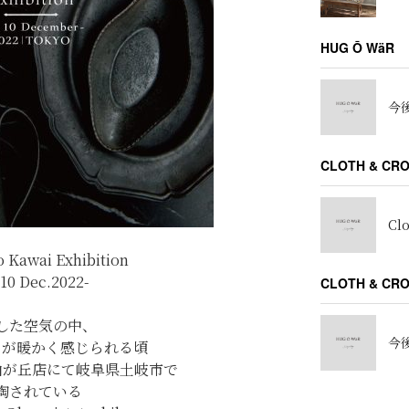
HUG Ō WäR
今後
CLOTH & CR
Cl
o Kawai Exhibition
.10 Dec.2022-
CLOTH & C
した空気の中、
今後
りが暖かく感じられる頃
ss自由が丘店にて岐阜県土岐市で
陶されている