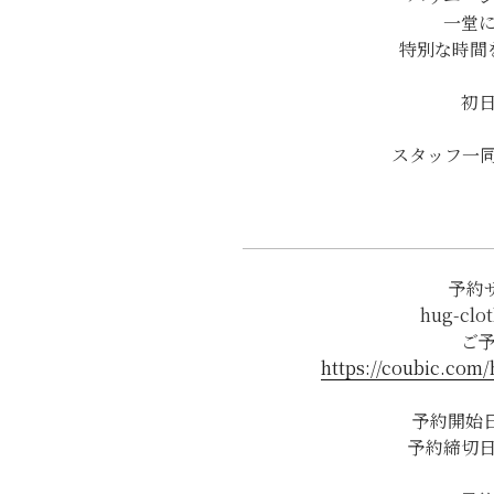
一堂
特別な時間
初
スタッフ一
予約サ
hug-clo
ご
https://coubic.com/
予約開始日 
予約締切日 