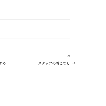
次
次
の
すめ
スタッフの着こなし
投
稿