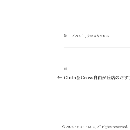
カ
イベント
,
クロス＆クロス
テ
ゴ
リ
ー
投
過
前
稿
去
Cloth＆Cross自由が丘店のおす
の
ナ
投
ビ
稿
ゲ
ー
シ
© 2026 SHOP BLOG, All rights reserved.