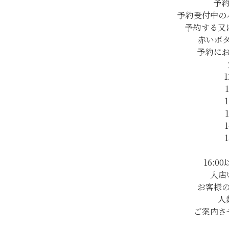
予
予約受付中の
予約する又
赤いボ
予約に
1
1
1
1
1
16:
入店
お客様
人
ご案内さ