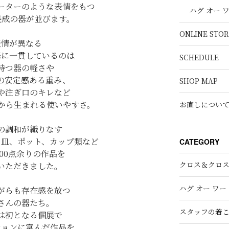
ーターのような表情をもつ
ハグ オー 
焼成の器が並びます。
ONLINE STOR
表情が異なる
器に一貫しているのは
SCHEDULE
持つ器の軽さや
の安定感ある重み、
SHOP MAP
や注ぎ口のキレなど
から生まれる使いやすさ。
お直しについ
の調和が織りなす
フ皿、ポット、カップ類など
CATEGORY
00点余りの作品を
クロス＆クロ
いただきました。
ハグ オー ワー
がらも存在感を放つ
さんの器たち。
スタッフの着
は初となる個展で
ションに富んだ作品を