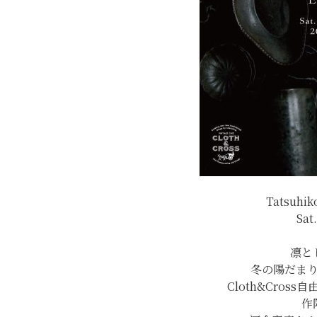
Tatsuhik
Sat
凛と
冬の陽だま
Cloth&Cro
作