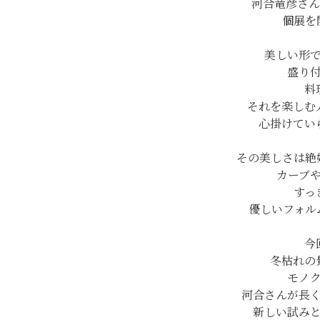
河合竜彦さ
個展を
美しい形
盛り
料
それを楽しむ
心掛けてい
その美しさは絶
カーブ
すっ
優しいフォル
今
冬枯れの
モノ
河合さんが長
新しい試み