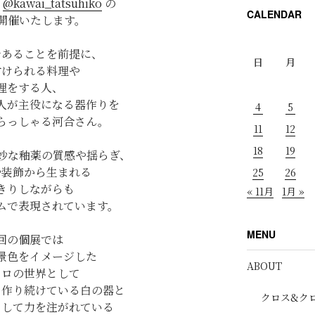
ん
@kawai_tatsuhiko
の
CALENDAR
開催いたします。
であることを前提に、
日
月
付けられる料理や
理をする人、
人が主役になる器作りを
4
5
らっしゃる河合さん。
11
12
18
19
妙な釉薬の質感や揺らぎ、
や装飾から生まれる
25
26
きりしながらも
« 11月
1月 »
ムで表現されています。
MENU
回の個展では
景色をイメージした
ABOUT
クロの世界として
く作り続けている白の器と
クロス&ク
として力を注がれている