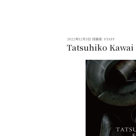
コ
ン
テ
ン
ツ
投
へ
2022年12月5日
投稿者:
STAFF
稿
Tatsuhiko Kawai 
ス
日:
キ
ッ
プ