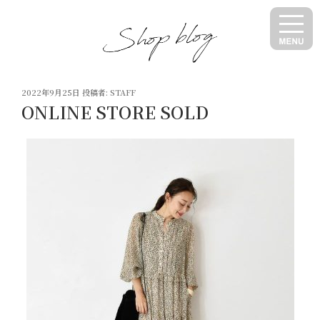
コ
ン
テ
ン
ツ
投
へ
2022年9月25日
投稿者:
STAFF
稿
ONLINE STORE SOLD
ス
日:
キ
ッ
プ