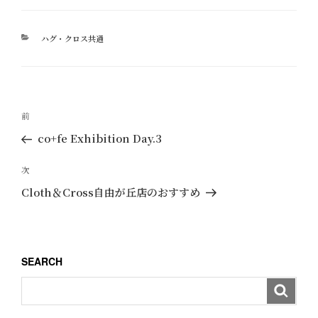
カ
ハグ・クロス共通
テ
ゴ
リ
ー
投
過
前
稿
去
co+fe Exhibition Day.3
ナ
の
ビ
投
次
次
ゲ
稿
の
Cloth＆Cross自由が丘店のおすすめ
ー
投
稿
シ
ョ
SEARCH
ン