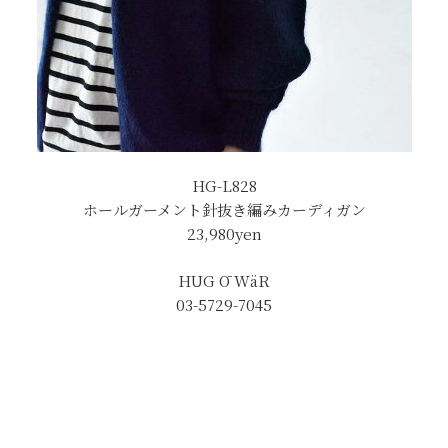
HG-L828
ホールガーメント針抜き編みカーディガン
23,980
yen
HUG Ō WäR
03-5729-7045