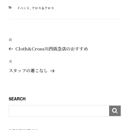
カ
イベント
,
クロス＆クロス
テ
ゴ
リ
ー
投
過
前
稿
去
Cloth&Cross川西阪急店のおすすめ
ナ
の
ビ
投
次
次
ゲ
稿
の
スタッフの着こなし
ー
投
稿
シ
ョ
SEARCH
ン