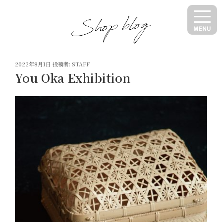
コ
ン
テ
ン
ツ
投
へ
2022年8月1日
投稿者:
STAFF
稿
You Oka Exhibition
ス
日:
キ
ッ
プ