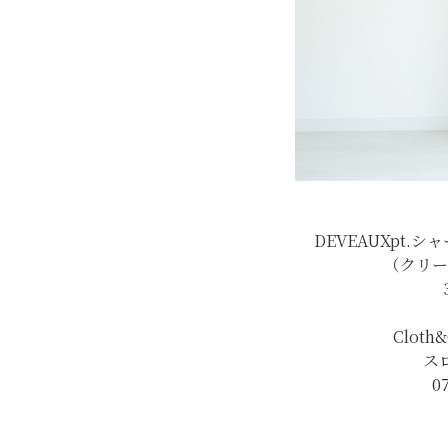
DEVEAUXpt
（クリーム
Clot
ス
0