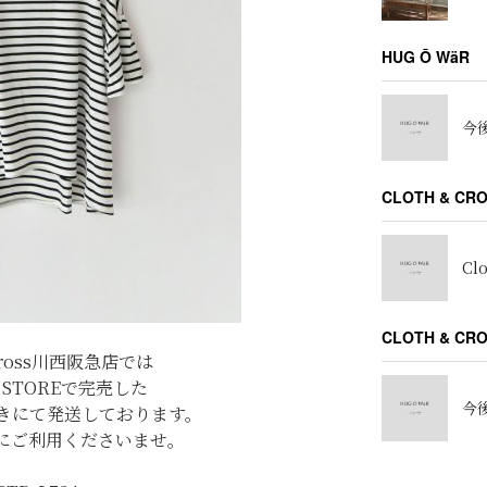
HUG Ō WäR
今後
CLOTH & CR
Cl
CLOTH & C
Cross川西阪急店では
E STOREで完売した
今後
きにて発送しております。
にご利用くださいませ。