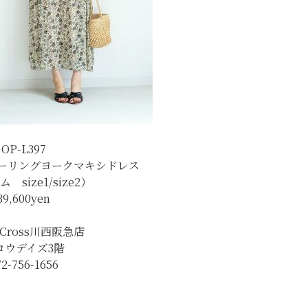
OP-L397
.シャーリングヨークマキシドレス
 size1/size2）
39,600
yen
h&Cross川西阪急店
ロウデイズ3階
72-756-1656