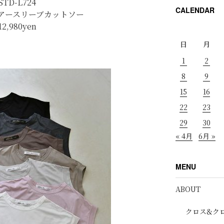
STD-L724
CALENDAR
アースリーブカットソー
12,980
yen
日
月
1
2
8
9
15
16
22
23
29
30
« 4月
6月 »
MENU
ABOUT
クロス&ク