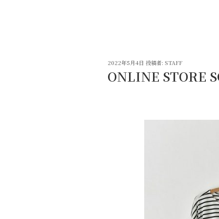
コ
ン
テ
ン
ツ
投
へ
2022年5月4日
投稿者:
STAFF
稿
ONLINE STORE 
ス
日:
キ
ッ
プ