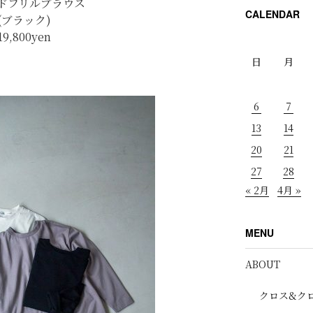
ドフリルブラウス
CALENDAR
(ブラック)
19,800yen
日
月
6
7
13
14
20
21
27
28
« 2月
4月 »
MENU
ABOUT
クロス&ク