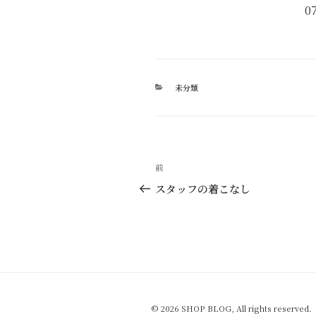
0
カ
未分類
テ
ゴ
リ
ー
投
過
前
稿
去
スタッフの着こなし
の
ナ
投
ビ
稿
ゲ
ー
シ
© 2026 SHOP BLOG, All rights reserved.