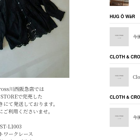
HUG Ō WäR
今後
CLOTH & CR
Cl
Cross川西阪急店では
E STOREで完売した
CLOTH & C
きにて発送しております。
にご利用くださいませ。
今後
ST-L1003
トワークレース