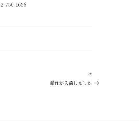
72-756-1656
次
次
の
新作が入荷しました
投
稿