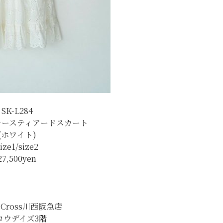
SK-L284
レースティアードスカート
(ホワイト)
ize1/size2
27,500yen
h＆Cross川西阪急店
ロウデイズ3階