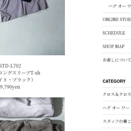
ハグ オー 
ONLINE STOR
SCHEDULE
SHOP MAP
お直しについ
STD-L702
ングスリーブT-sh
イト・ブラック）
CATEGORY
9,790yen
クロス＆クロ
ハグ オー ワー
スタッフの着