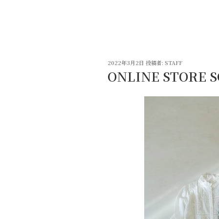
コ
ン
テ
ン
ツ
投
へ
2022年3月2日
投稿者:
STAFF
稿
ONLINE STORE 
ス
日:
キ
ッ
プ