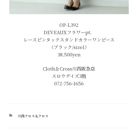
OP-L392
DEVEAUXフラワーpt．
レースピンタックスタンドカラーワンピース
（ブラック/size1）
38,500yen
Cloth＆Cross川西阪急店
スロウデイズ3階
072-756-1656
カ
川西クロス＆クロス
テ
ゴ
リ
ー