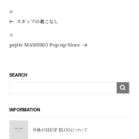
投
過
前
稿
去
スタッフの着こなし
ナ
の
ビ
投
次
次
ゲ
稿
の
pejite MASHIKO Pop-up Store
ー
投
稿
シ
ョ
SEARCH
ン
INFORMATION
今後のSHOP BLOGについて