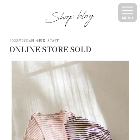
コ
ン
テ
ン
ツ
投
へ
2022年2月16日
投稿者:
STAFF
稿
ONLINE STORE SOLD
ス
日:
キ
ッ
プ