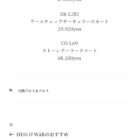
SK-L282
ウールチェックサーキュラースカート
29,920yen
CO-L69
ラトーレテーラードコート
68,200yen
カ
川西クロス＆クロス
テ
ゴ
リ
ー
投
過
前
稿
去
HUG Ō WäRのおすすめ
ナ