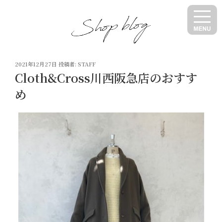
コ
ン
テ
ン
ツ
投
へ
2021年12月27日
投稿者:
STAFF
稿
Cloth&Cross川西阪急店のおすす
ス
日:
キ
め
ッ
プ