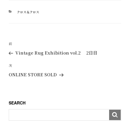
カ
クロス＆クロス
テ
ゴ
リ
ー
投
過
前
稿
去
Vintage Rug Exhibition vol.2 2日目
ナ
の
ビ
投
次
次
ゲ
稿
の
ONLINE STORE SOLD
ー
投
稿
シ
ョ
SEARCH
ン