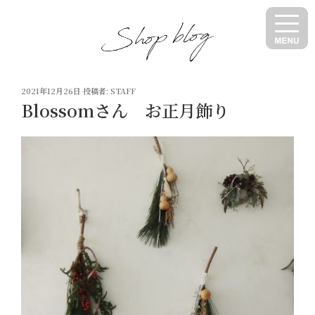
コ
ン
テ
ン
ツ
投
へ
2021年12月26日
投稿者:
STAFF
稿
Blossomさん お正月飾り
ス
日:
キ
ッ
プ