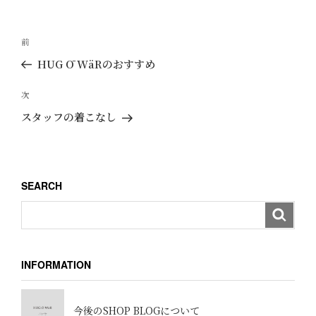
リ
ー
投
過
前
稿
去
HUG Ō WäRのおすすめ
ナ
の
ビ
投
次
次
ゲ
稿
の
スタッフの着こなし
ー
投
稿
シ
ョ
SEARCH
ン
INFORMATION
今後のSHOP BLOGについて