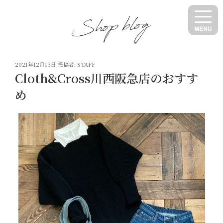
コ
ン
テ
ン
ツ
投
へ
2021年12月13日
投稿者:
STAFF
稿
Cloth&Cross川西阪急店のおすす
ス
日:
キ
め
ッ
プ