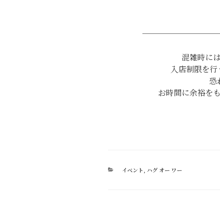
─────────
混雑時に
入店制限を行
恐
お時間に余裕を
カ
イベント
,
ハグ オー ワー
テ
ゴ
リ
ー