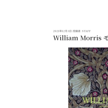
コ
ン
テ
ン
ツ
投
へ
2021年12月3日
投稿者:
STAFF
稿
William Morr
ス
日:
キ
ッ
プ