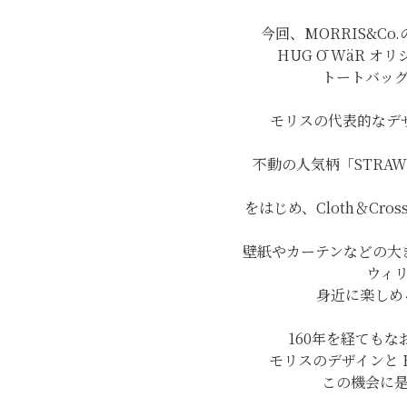
今回、MORRIS&C
HUG Ō WäR 
トートバッ
モリスの代表的なデザ
不動の人気柄「STRAW
をはじめ、Cloth＆Cro
壁紙やカーテンなどの大
ウィ
身近に楽しめ
160年を経ても
モリスのデザインと H
この機会に