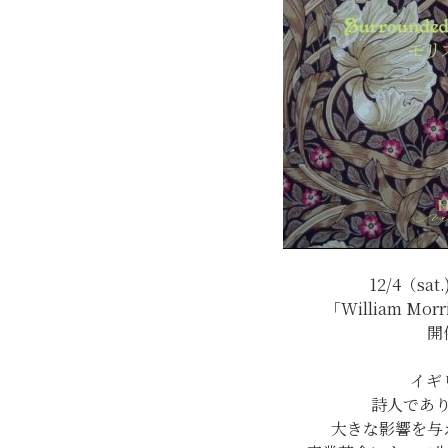
12/4（sat
「William M
開
イギ
詩人であ
大きな影響を与