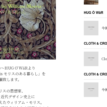
HUG Ō WäR
今後
CLOTH & CR
Cl
.)～HUG Ō WäRより
orris モリスのある暮らし」を
CLOTH & C
催致します。
今後
リスの思想家、
り近代デザイン史上に
えたウィリアム・モリス。