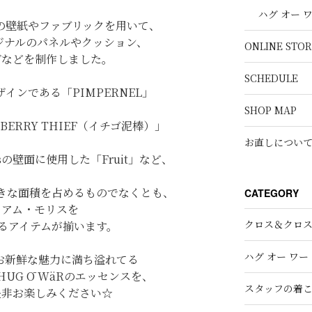
ハグ オー 
o.の壁紙やファブリックを用いて、
オリジナルのパネルやクッション、
ONLINE STOR
グなどを制作しました。
SCHEDULE
インである「PIMPERNEL」
SHOP MAP
BERRY THIEF（イチゴ泥棒）」
お直しについ
ssの壁面に使用した「Fruit」など、
きな面積を占めるものでなくとも、
CATEGORY
リアム・モリスを
クロス＆クロ
るアイテムが揃います。
ハグ オー ワー
なお新鮮な魅力に満ち溢れてる
UG Ō WäRのエッセンスを、
スタッフの着
是非お楽しみください☆