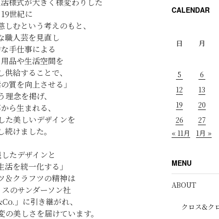
生活様式が大きく様変わりした
CALENDAR
19世紀に
慈しむという考えのもと、
な職人芸を見直し
日
月
的な手仕事による
日用品や生活空間を
し供給することで、
5
6
活の質を向上させる」
12
13
う理念を掲げ、
19
20
事から生まれる、
した美しいデザインを
26
27
し続けました。
« 11月
1月 »
残したデザインと
MENU
生活を統一化する」
ツ＆クラフツの精神は
ABOUT
リスのサンダーソン社
S&Co.」に引き継がれ、
クロス&ク
変の美しさを届けています。