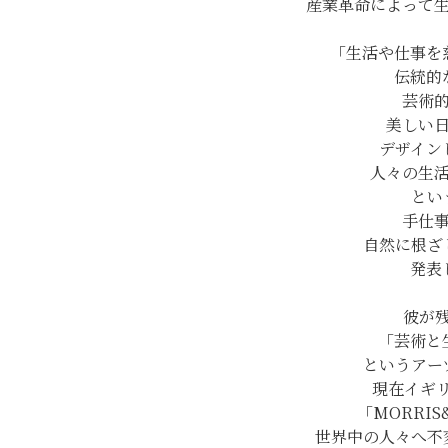
産業革命によって
「生活や仕事を
伝統的
芸術
美しい
デザイン
人々の生
とい
手仕
自然に根ざ
発表
彼が
「芸術と
というアー
現在イギ
「MORRI
世界中の人々へ不