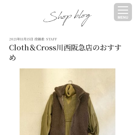
コ
ン
テ
ン
ツ
投
へ
2021年11月15日
投稿者:
STAFF
稿
Cloth＆Cross川西阪急店のおすす
ス
日:
キ
め
ッ
プ