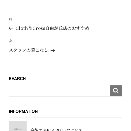
リ
ー
投
過
前
稿
去
Cloth＆Cross自由が丘店のおすすめ
ナ
の
ビ
投
次
次
ゲ
稿
の
スタッフの着こなし
ー
投
稿
シ
ョ
SEARCH
ン
INFORMATION
今後のSHOP BLOGについて