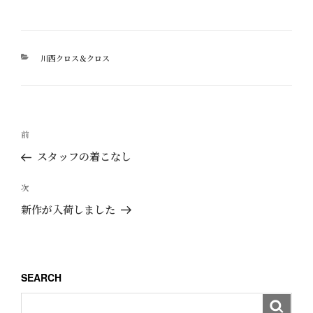
カ
川西クロス＆クロス
テ
ゴ
リ
ー
投
過
前
稿
去
スタッフの着こなし
ナ
の
ビ
投
次
次
ゲ
稿
の
新作が入荷しました
ー
投
稿
シ
ョ
SEARCH
ン