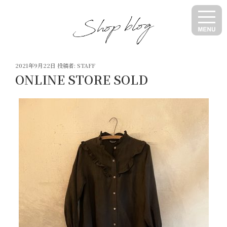
コ
ン
テ
ン
ツ
投
へ
2021年9月22日
投稿者:
STAFF
稿
ONLINE STORE SOLD
ス
日:
キ
ッ
プ