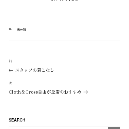
カ
未分類
テ
ゴ
リ
ー
投
過
前
稿
去
スタッフの着こなし
ナ
の
ビ
投
次
次
ゲ
稿
の
Cloth＆Cross自由が丘店のおすすめ
ー
投
稿
シ
ョ
SEARCH
ン