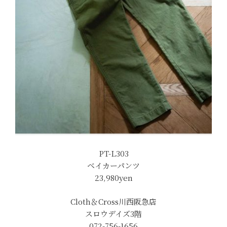
PT-L303
ベイカーパンツ
23,980yen
Cloth＆Cross川西阪急店
スロウデイズ3階
072-756-1656