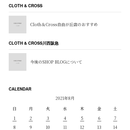
CLOTH & CROSS
Cloth＆Cross自由が丘店のおすすめ
CLOTH & CROSS川西阪急
今後のSHOP BLOGについて
CALENDAR
2021年8月
日
月
火
水
木
金
土
1
2
3
4
5
6
7
8
9
10
11
12
13
14