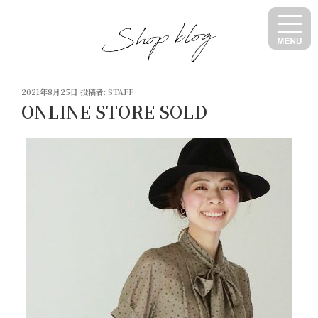
コ
ン
テ
ン
ツ
投
へ
2021年8月25日
投稿者:
STAFF
稿
ONLINE STORE SOLD
ス
日:
キ
ッ
プ