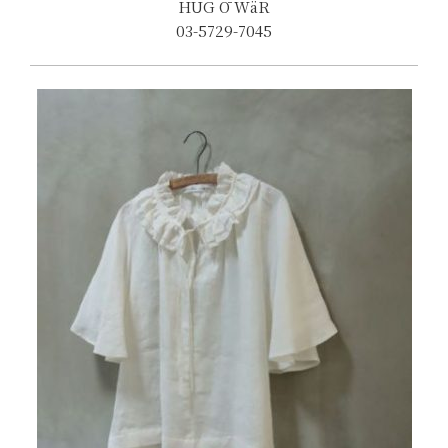
HUG Ō WäR
03-5729-7045