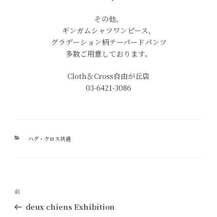
その他、
ギンガムシャツワンピース、
グラデーション柄テーパードパンツ
多数ご用意しております。
Cloth＆Cross自由が丘店
03-6421-3086
カ
ハグ・クロス共通
テ
ゴ
リ
ー
投
過
前
稿
去
deux chiens Exhibition
ナ
の