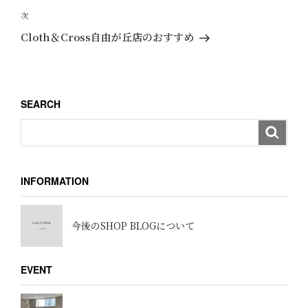
ビ
投
次
次
ゲ
稿
の
Cloth＆Cross自由が丘店のおすすめ
ー
投
稿
シ
ョ
SEARCH
ン
INFORMATION
今後のSHOP BLOGについて
EVENT