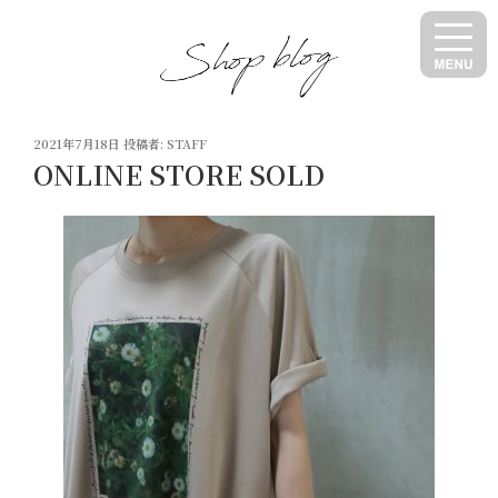
コ
ン
テ
ン
ツ
投
へ
2021年7月18日
投稿者:
STAFF
稿
ONLINE STORE SOLD
ス
日:
キ
ッ
プ