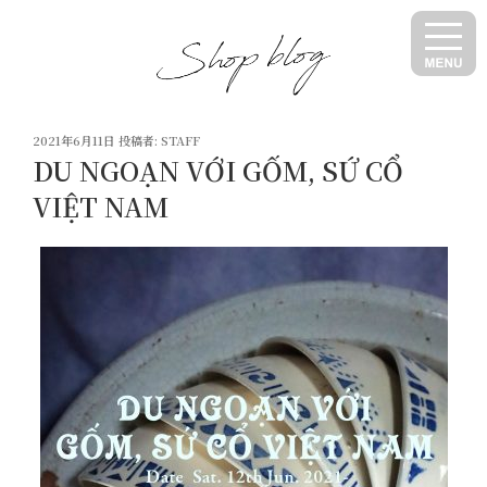
コ
ン
テ
ン
ツ
投
へ
2021年6月11日
投稿者:
STAFF
稿
DU NGOẠN VỚI GỐM, SỨ CỔ
ス
日:
キ
VIỆT NAM
ッ
プ