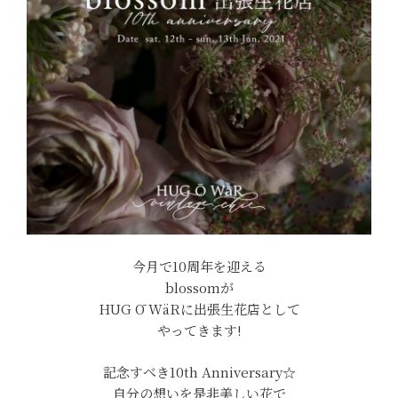
今月で10周年を迎える
blossomが
HUG Ō WäRに出張生花店として
やってきます!
記念すべき10th Anniversary☆
自分の想いを是非美しい花で