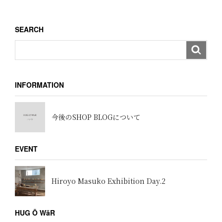
稿
シ
ョ
SEARCH
ン
INFORMATION
今後のSHOP BLOGについて
EVENT
Hiroyo Masuko Exhibition Day.2
HUG Ō WäR