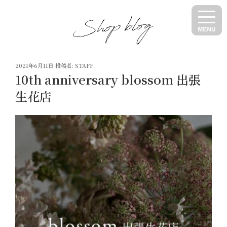
コ
ン
テ
ン
ツ
投
へ
2021年6月11日
投稿者:
STAFF
稿
10th anniversary blossom 出張
ス
日:
キ
生花店
ッ
プ