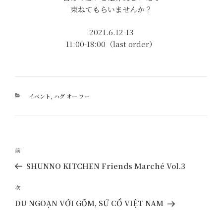
束ねてもらいませんか？
2021.6.12-13
11:00-18:00（last order）
カ
イベント
,
ハグ オー ワー
テ
ゴ
リ
ー
投
過
前
稿
去
SHUNNO KITCHEN Friends Marché Vol.3
ナ
の
ビ
投
次
次
ゲ
稿
の
DU NGOẠN VỚI GỐM, SỨ CỔ VIỆT NAM
ー
投