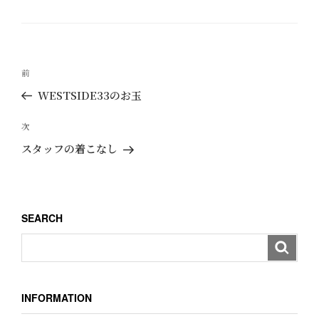
テ
ゴ
リ
ー
投
過
前
稿
去
WESTSIDE33のお玉
ナ
の
ビ
投
次
次
ゲ
稿
の
スタッフの着こなし
ー
投
稿
シ
ョ
SEARCH
ン
INFORMATION