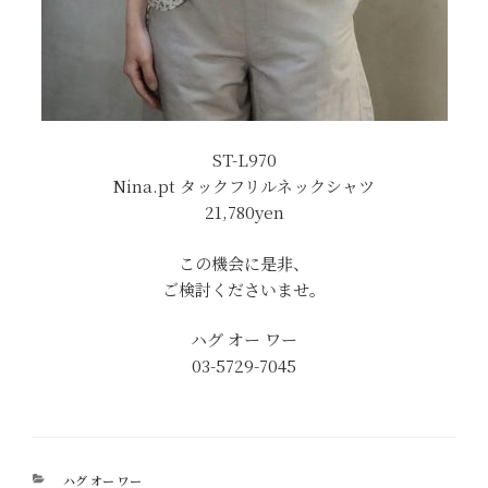
ST-L970
Nina.pt タックフリルネックシャツ
21,780yen
この機会に是非、
ご検討くださいませ。
ハグ オー ワー
03-5729-7045
カ
ハグ オー ワー