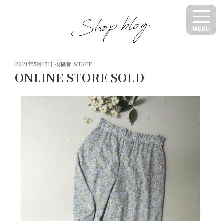
コ
ン
テ
ン
ツ
投
へ
2021年5月17日
投稿者:
STAFF
稿
ONLINE STORE SOLD
ス
日:
キ
ッ
プ