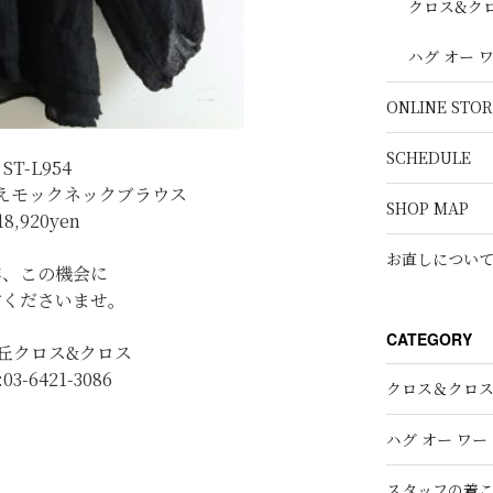
クロス&ク
ハグ オー 
ONLINE STOR
SCHEDULE
ST-L954
えモックネックブラウス
SHOP MAP
18,920yen
お直しについ
非、この機会に
討くださいませ。
CATEGORY
丘クロス&クロス
:03-6421-3086
クロス＆クロ
ハグ オー ワー
スタッフの着