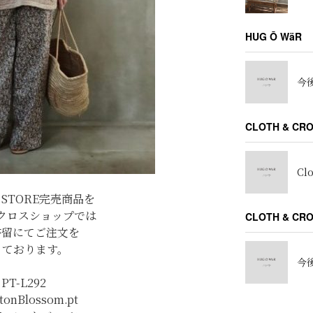
HUG Ō WäR
今後
CLOTH & CR
Cl
E STORE完売商品を
クロスショップでは
CLOTH & C
書留にてご注文を
っております。
今後
PT-L292
tonBlossom.pt