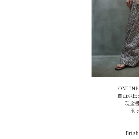
ONLIN
自由が丘
現金
承
Brigh