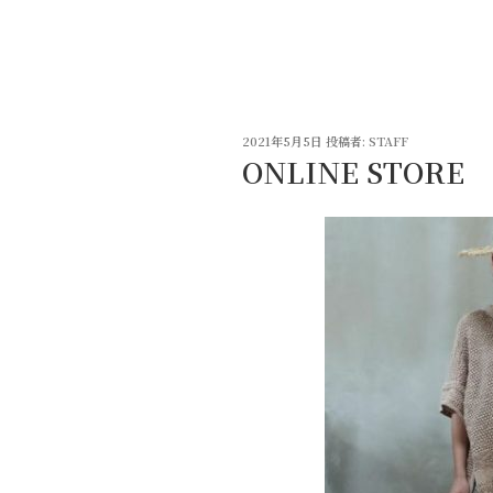
コ
ン
テ
ン
ツ
投
へ
2021年5月5日
投稿者:
STAFF
稿
ONLINE STORE
ス
日:
キ
ッ
プ