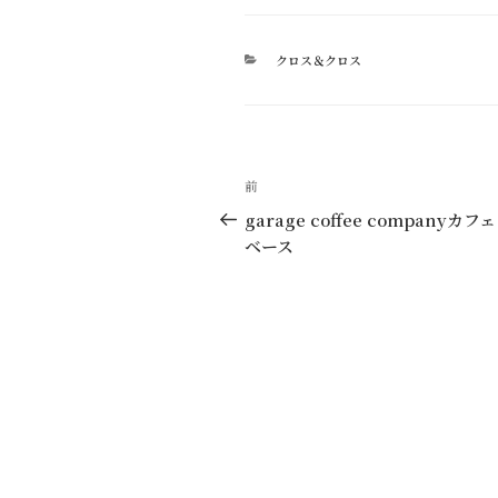
カ
クロス＆クロス
テ
ゴ
リ
ー
投
過
前
稿
去
garage coffee companyカフ
の
ベース
ナ
投
ビ
稿
ゲ
ー
シ
ョ
ン