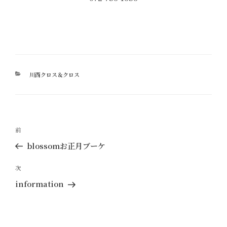
カ
川西クロス＆クロス
テ
ゴ
リ
ー
投
過
前
稿
去
blossomお正月ブーケ
ナ
の
ビ
投
次
次
ゲ
稿
の
information
ー
投
稿
シ
ョ