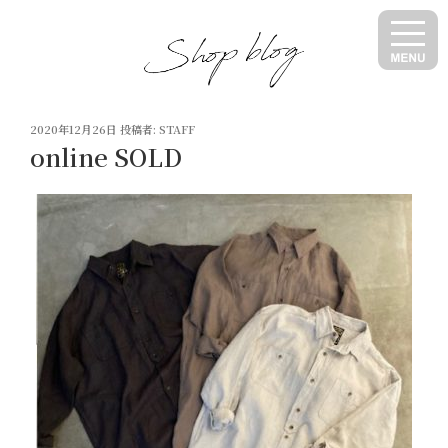
コ
ン
テ
ン
ツ
投
へ
2020年12月26日
投稿者:
STAFF
稿
online SOLD
ス
日:
キ
ッ
プ