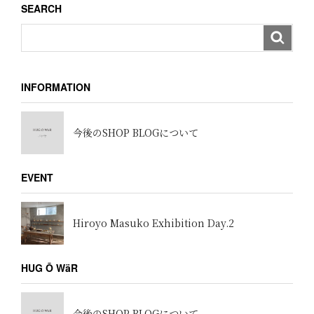
SEARCH
ン
INFORMATION
今後のSHOP BLOGについて
EVENT
Hiroyo Masuko Exhibition Day.2
HUG Ō WäR
今後のSHOP BLOGについて