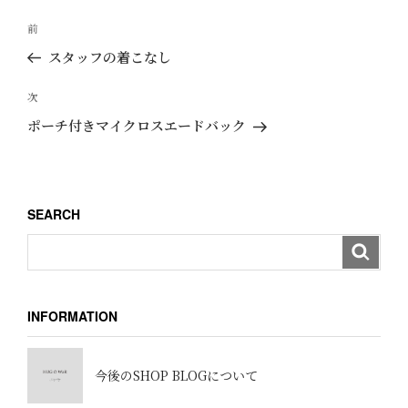
投
過
前
稿
去
スタッフの着こなし
ナ
の
ビ
投
次
次
ゲ
稿
の
ポーチ付きマイクロスエードバック
ー
投
稿
シ
ョ
SEARCH
ン
INFORMATION
今後のSHOP BLOGについて