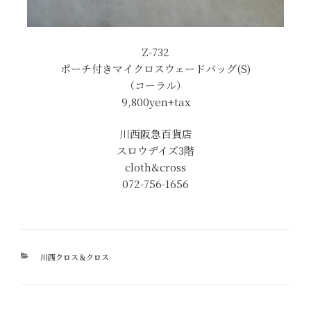
Z-732
ポーチ付きマイクロスウェードバッグ(S)
（コーラル）
9,800yen+tax
川西阪急百貨店
スロウデイズ3階
cloth&cross
072-756-1656
カ
川西クロス＆クロス
テ
ゴ
リ
ー