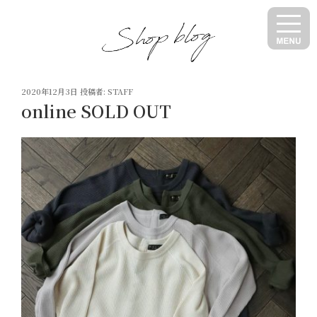
コ
ン
テ
ン
ツ
投
へ
2020年12月3日
投稿者:
STAFF
稿
online SOLD OUT
ス
日:
キ
ッ
プ