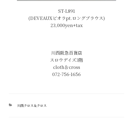
ST-L891
(DEVEAUXビオラpt.ロングブラウス)
23,000yen+tax
川西阪急百貨店
スロウデイズ3階
cloth＆cross
072-756-1656
カ
川西クロス＆クロス
テ
ゴ
リ
ー