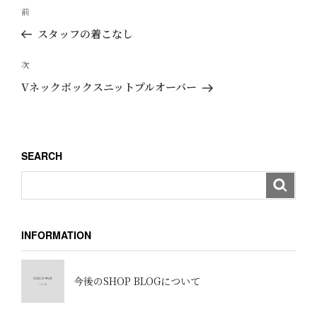
投
過
前
稿
去
スタッフの着こなし
ナ
の
ビ
投
次
次
ゲ
稿
の
Vネックボックスニットプルオーバー
ー
投
稿
シ
ョ
SEARCH
ン
INFORMATION
今後のSHOP BLOGについて