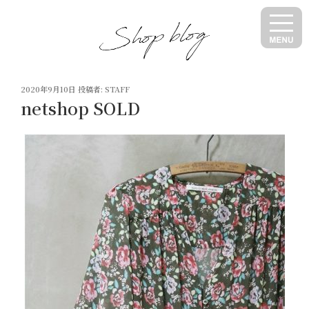
コ
ン
テ
ン
ツ
投
へ
2020年9月10日
投稿者:
STAFF
稿
netshop SOLD
ス
日:
キ
ッ
プ