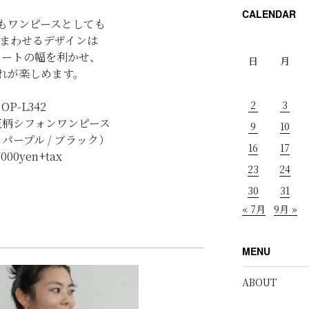
CALENDAR
もワンピースとしても
着まわせるデザインは
ネートの幅を利かせ、
日
月
れが楽しめます。
2
3
OP-L342
花柄シフォンワンピース
9
10
 パープル / ブラック）
16
17
,000yen+tax
23
24
30
31
« 7月
9月 »
MENU
ABOUT