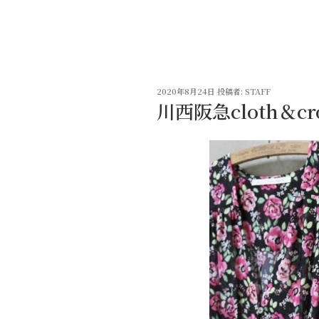
コ
ン
テ
ン
ツ
投
へ
2020年8月24日
投稿者:
STAFF
稿
川西阪急cloth＆c
ス
日:
キ
ッ
プ