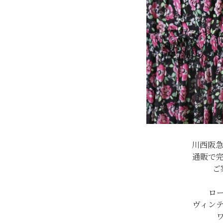
川西阪急c
通販で
ご
ロ
ヴィン