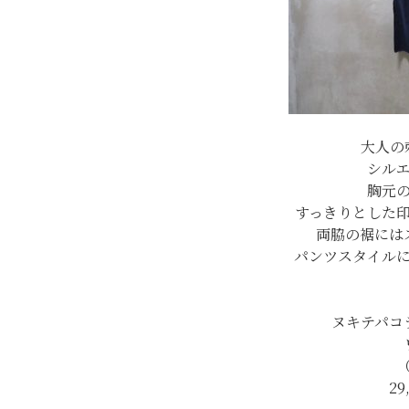
大人の
シル
胸元
すっきりとした
両脇の裾には
パンツスタイル
ヌキテパコ
29