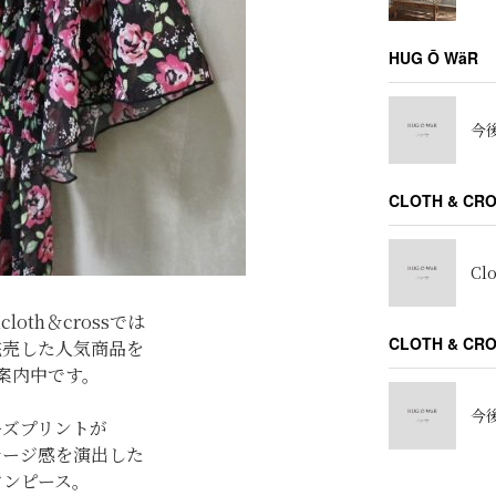
HUG Ō WäR
今後
CLOTH & CR
Cl
loth＆crossでは
CLOTH & C
完売した人気商品を
案内中です。
今後
ーズプリントが
テージ感を演出した
ワンピース。