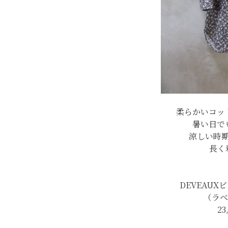
柔らかいコッ
暑い日で
涼しい時
長く
DEVEAUX
（ラベ
23