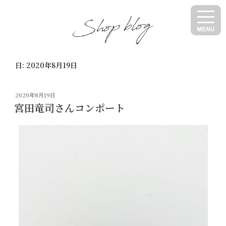
コ
ン
テ
ン
ツ
日:
2020年8月19日
へ
ス
キ
投
2020年8月19日
ッ
稿
宮田竜司さんコンポート
日:
プ