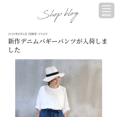
コ
ン
テ
ン
ツ
投
へ
2020年8月6日
投稿者:
STAFF
稿
新作デニムバギーパンツが入荷しま
ス
日:
キ
した
ッ
プ