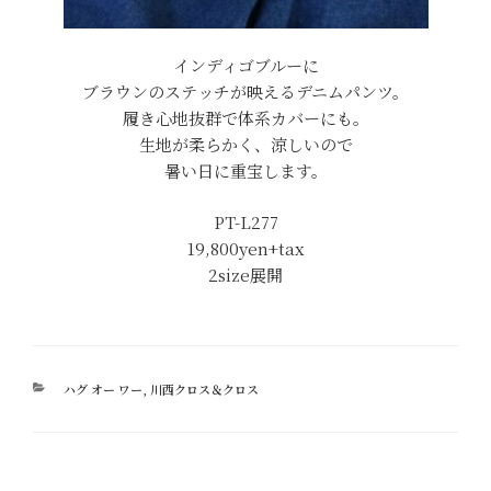
インディゴブルーに
ブラウンのステッチが映えるデニムパンツ。
履き心地抜群で体系カバーにも。
生地が柔らかく、涼しいので
暑い日に重宝します。
PT-L277
19,800yen+tax
2size展開
カ
ハグ オー ワー
,
川西クロス＆クロス
テ
ゴ
リ
ー