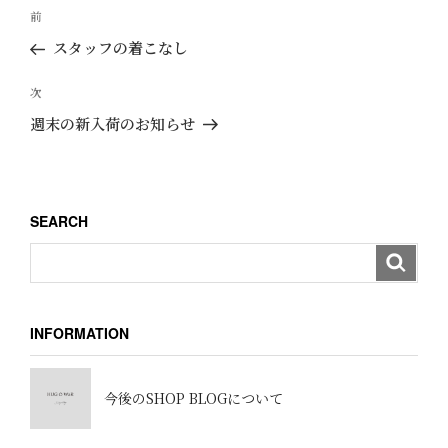
投
過
前
稿
去
スタッフの着こなし
ナ
の
ビ
投
次
次
ゲ
稿
の
週末の新入荷のお知らせ
ー
投
稿
シ
ョ
SEARCH
ン
INFORMATION
今後のSHOP BLOGについて