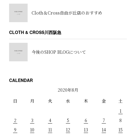
Cloth＆Cross自由が丘店のおすすめ
CLOTH & CROSS川西阪急
今後のSHOP BLOGについて
CALENDAR
2020年8月
日
月
火
水
木
金
土
1
2
3
4
5
6
7
8
9
10
11
12
13
14
15