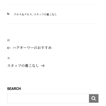
カ
クロス＆クロス
,
スタッフの着こなし
テ
ゴ
リ
ー
投
過
前
稿
去
ハグオーワーのおすすめ
ナ
の
ビ
投
次
次
ゲ
稿
の
スタッフの着こなし
ー
投
稿
シ
ョ
SEARCH
ン