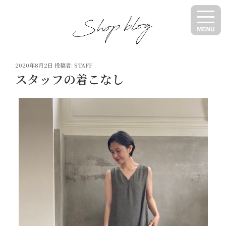
コ
ン
テ
ン
ツ
投
へ
2020年8月2日
投稿者:
STAFF
稿
スタッフの着こなし
ス
日:
キ
ッ
プ