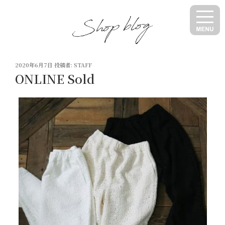
コ
ン
テ
ン
ツ
投
へ
2020年6月7日
投稿者:
STAFF
稿
ONLINE Sold
ス
日:
キ
ッ
プ