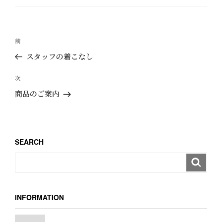
ゴ
リ
ー
投
過
前
稿
去
スタッフの着こなし
ナ
の
ビ
投
次
次
ゲ
稿
の
商品のご案内
ー
投
稿
シ
ョ
SEARCH
ン
INFORMATION