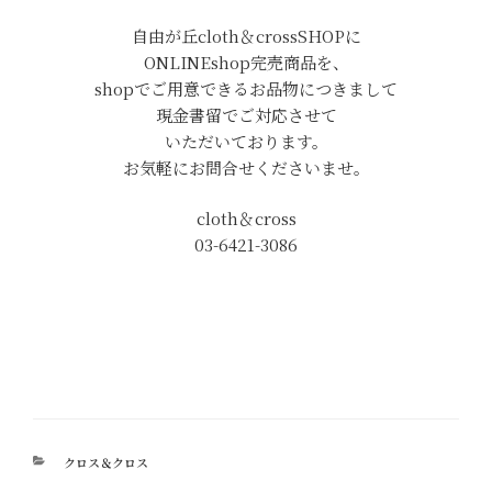
自由が丘cloth＆crossSHOPに
ONLINEshop完売商品を、
shopでご用意できるお品物につきまして
現金書留でご対応させて
いただいております。
お気軽にお問合せくださいませ。
cloth＆cross
03-6421-3086
カ
クロス＆クロス
テ