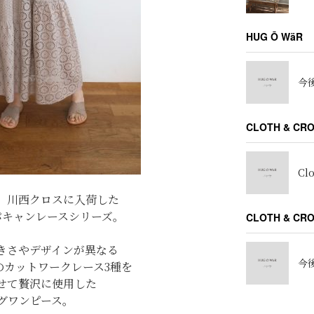
HUG Ō WäR
今後
CLOTH & CR
Cl
、川西クロスに入荷した
パキャンレースシリーズ。
CLOTH & C
きさやデザインが異なる
今後
のカットワークレース3種を
せて贅沢に使用した
グワンピース。