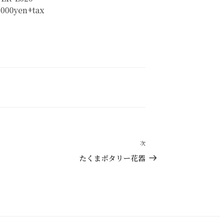
,000yen+tax
次
次
の
たくまポタリー花器
投
稿