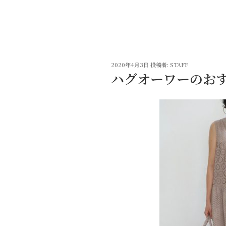
コ
ン
テ
ン
ツ
投
へ
2020年4月3日
投稿者:
STAFF
稿
ハグオーワーのお
ス
日:
キ
ッ
プ