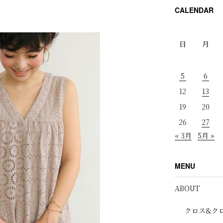
CALENDAR
日
月
5
6
12
13
19
20
26
27
« 3月
5月 »
MENU
ABOUT
クロス&ク