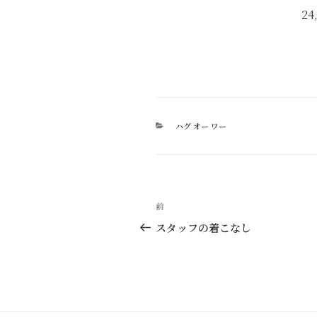
24
カ
ハグ オー ワー
テ
ゴ
リ
ー
投
過
前
稿
去
スタッフの着こなし
の
ナ
投
ビ
稿
ゲ