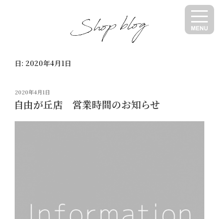
コ
ン
テ
ン
ツ
日:
2020年4月1日
へ
ス
キ
投
2020年4月1日
ッ
稿
自由が丘店 営業時間のお知らせ
日:
プ