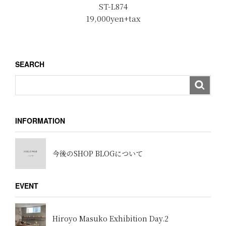
ST-L874
19,000yen+tax
SEARCH
INFORMATION
今後のSHOP BLOGについて
EVENT
Hiroyo Masuko Exhibition Day.2