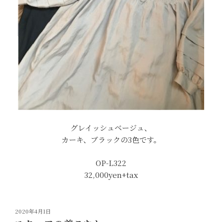
グレイッシュベージュ、
カーキ、ブラックの3色です。
OP-L322
32,000yen+tax
投
2020年4月1日
稿