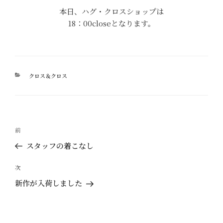
本日、ハグ・クロスショップは
18：00closeとなります。
カ
クロス＆クロス
テ
ゴ
リ
ー
投
過
前
稿
去
スタッフの着こなし
ナ
の
ビ
投
次
次
ゲ
稿
の
新作が入荷しました
ー
投
稿
シ
ョ