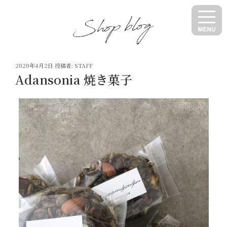
コ
ン
テ
ン
ツ
投
へ
2020年4月2日
投稿者:
STAFF
稿
Adansonia 焼き菓子
ス
日:
キ
ッ
プ