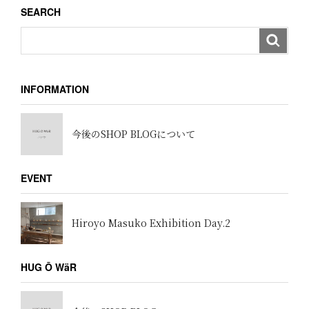
SEARCH
ン
INFORMATION
今後のSHOP BLOGについて
EVENT
Hiroyo Masuko Exhibition Day.2
HUG Ō WäR