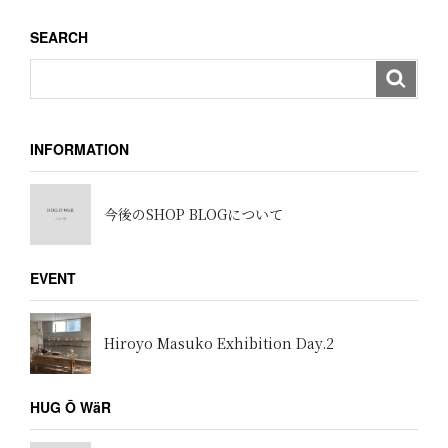
SEARCH
INFORMATION
今後のSHOP BLOGについて
EVENT
Hiroyo Masuko Exhibition Day.2
HUG Ō WäR