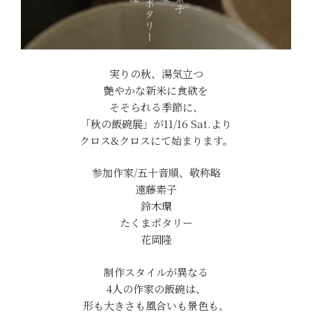
実りの秋、湯気立つ
艶やかな新米に食欲を
そそられる季節に、
「秋の飯碗展」が11/16 Sat.より
クロス&クロスにて始まります。
参加作家/五十音順、敬称略
遠藤素子
鈴木環
たくまポタリー
花岡隆
制作スタイルが異なる
4人の作家の飯碗は、
形も大きさも風合いも景色も、