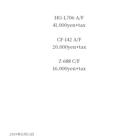
HG-L706 A/F
41,000yen+tax
CF-142 A/F
20,000yen+tax
Z-688 C/F
16,000yen+tax
投
2019年11月13日