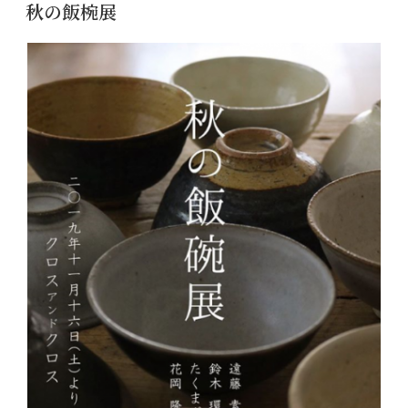
稿
秋の飯椀展
日: