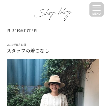
コ
ン
テ
ン
ツ
日:
2019年11月13日
へ
ス
キ
投
2019年11月13日
ッ
稿
スタッフの着こなし
日:
プ