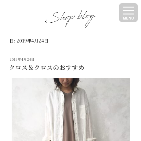
コ
ン
テ
ン
ツ
日:
2019年4月24日
へ
ス
キ
投
2019年4月24日
ッ
稿
クロス＆クロスのおすすめ
日:
プ