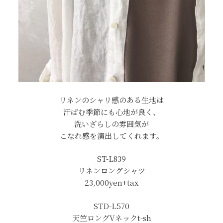
リネンのシャリ感のある生地は
汗ばむ季節にも心地が良く、
洗いざらしの雰囲気が
こなれ感を演出してくれます。
ST-L839
リネンロングシャツ
23,000yen+tax
STD-L570
天竺ロングVネックt-sh