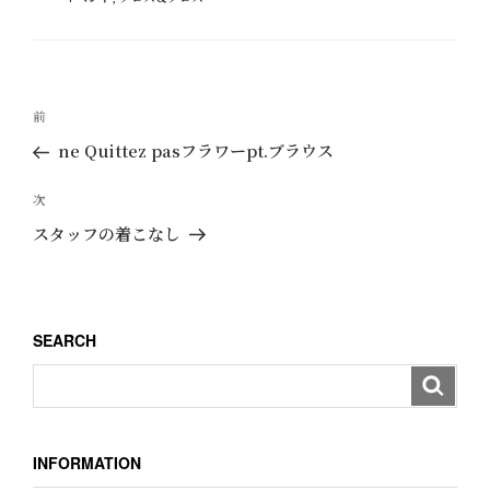
テ
ゴ
リ
ー
投
過
前
稿
去
ne Quittez pasフラワーpt.ブラウス
ナ
の
ビ
投
次
次
ゲ
稿
の
スタッフの着こなし
ー
投
稿
シ
ョ
SEARCH
ン
INFORMATION