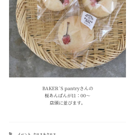
BAKER´S pantryさんの
桜あんぱんが11：00～
店頭に並びます。
カ
イベント
,
クロス＆クロス