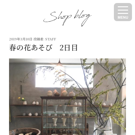
コ
ン
テ
ン
ツ
投
へ
2019年3月10日
投稿者:
STAFF
稿
春の花あそび 2日目
ス
日:
キ
ッ
プ