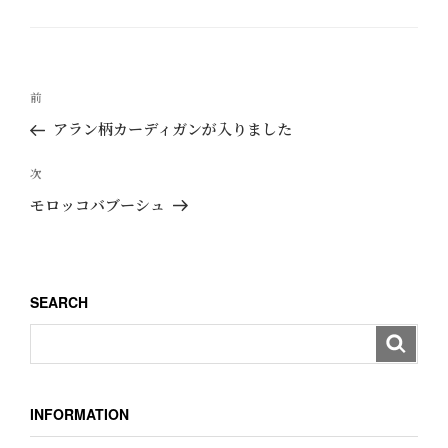
テ
ゴ
リ
ー
投
過
前
稿
去
アラン柄カーディガンが入りました
ナ
の
ビ
投
次
次
ゲ
稿
の
モロッコバブーシュ
ー
投
稿
シ
ョ
SEARCH
ン
INFORMATION