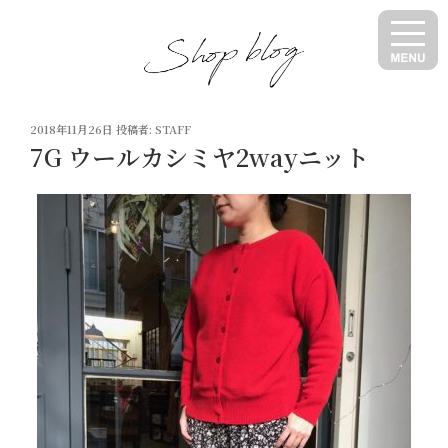
コ
ン
テ
ン
ツ
投
へ
2018年11月26日
投稿者:
STAFF
稿
7G ウールカシミヤ2wayニット
ス
日:
キ
ッ
プ