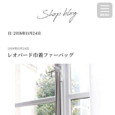
コ
ン
テ
ン
ツ
日:
2018年11月24日
へ
ス
キ
投
2018年11月24日
ッ
稿
レオパード巾着ファーバッグ
日:
プ