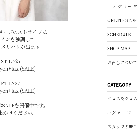
ハグ オー 
ONLINE STOR
メージのストライプは
SCHEDULE
ラインを強調して
にメリハリが出ます。
SHOP MAP
ST-L765
お直しについ
0yen+tax (SALE)
PT-L227
CATEGORY
0yen+tax (SALE)
クロス＆クロ
SALEを開催中です。
出かけください。
ハグ オー ワー
スタッフの着