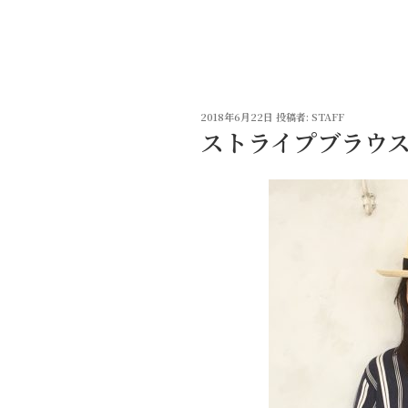
コ
ン
テ
ン
ツ
投
へ
2018年6月22日
投稿者:
STAFF
稿
ストライプブラウ
ス
日:
キ
ッ
プ