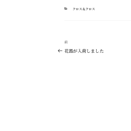
カ
クロス＆クロス
テ
ゴ
リ
ー
投
過
前
稿
去
花器が入荷しました
の
ナ
投
ビ
稿
ゲ
ー
シ
ョ
ン