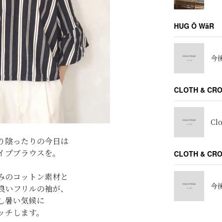
HUG Ō WäR
今後
CLOTH & CR
Cl
り陰ったりの今日は
イプブラウスを。
CLOTH & C
みのコットン素材と
今後
良いフリルの袖が、
し暑い気候に
ッチします。