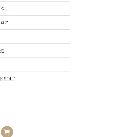
こなし
クロス
共通
E SOLD