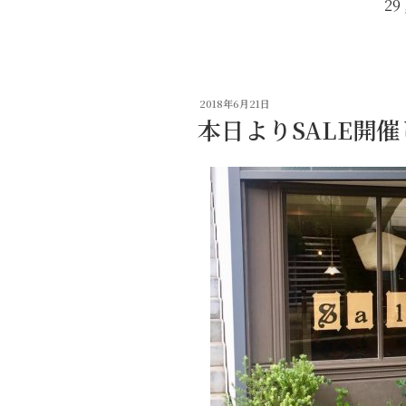
29
投
2018年6月21日
稿
本日よりSALE開
日: