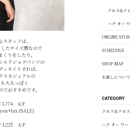
クロス&ク
ハグ オー 
ONLINE STOR
なスタッフは、
としたサイズ感なので
SCHEDULE
まくりをしたり。
シルクジョグパンツの
SHOP MAP
ディネイトすれば、
クスカジュアルの
お直しについ
にも大人っぽく
のでおすすめです。
CATEGORY
T-L774 A/F
0yen+tax (SALE)
クロス＆クロ
T-L225 A/F
ハグ オー ワー