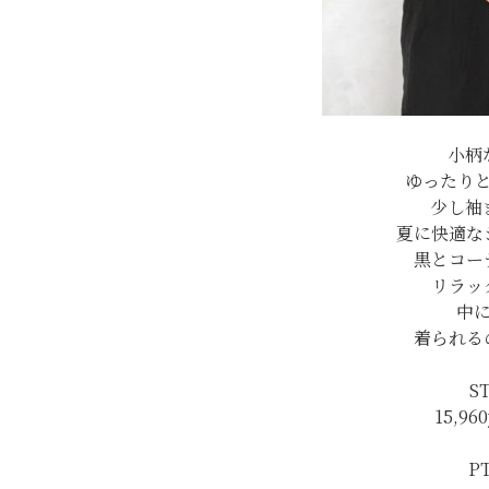
小柄
ゆったり
少し袖
夏に快適な
黒とコー
リラッ
中
着られる
S
15,96
P