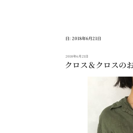
コ
ン
テ
ン
ツ
日:
2018年6月21日
へ
ス
キ
投
2018年6月21日
ッ
稿
クロス＆クロスの
日:
プ