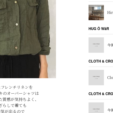
Hir
HUG Ō WäR
今後
CLOTH & CR
Cl
なフレンチリネンを
キのオーバーシャツは
CLOTH & C
た質感が気持ちよく、
ざらしで着ても
今後
囲気が出るので