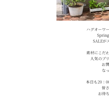
ハグオーワ
Sprin
SALE
素材にこだ
人気のプ
お
な
本日も20：
皆
お待