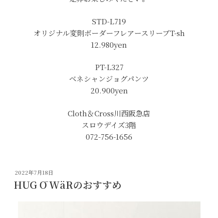
STD-L719
オリジナル変則ボーダーフレアースリーブT-sh
12.980yen
PT-L327
ベネシャンジョグパンツ
20.900yen
Cloth＆Cross川西阪急店
スロウデイズ3階
072-756-1656
投
2022年7月18日
稿
HUG Ō WäRのおすすめ
日: