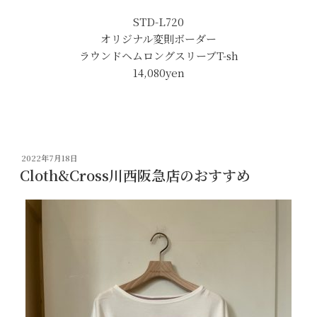
STD-L720
オリジナル変則ボーダー
ラウンドヘムロングスリーブT-sh
14,080yen
投
2022年7月18日
稿
Cloth&Cross川西阪急店のおすすめ
日: