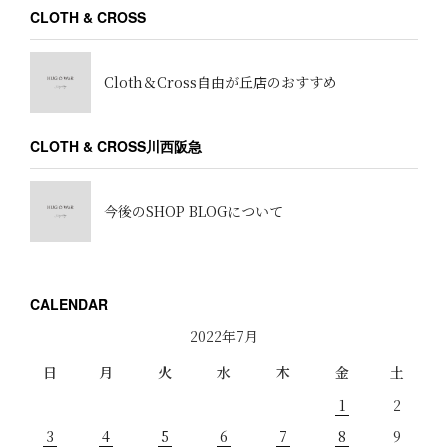
CLOTH & CROSS
Cloth＆Cross自由が丘店のおすすめ
CLOTH & CROSS川西阪急
今後のSHOP BLOGについて
CALENDAR
2022年7月
日
月
火
水
木
金
土
1
2
3
4
5
6
7
8
9