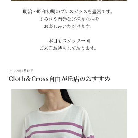
明治～昭和初期のプレスガラスも豊富です。
すみれや渦巻など様々な柄を
お楽しみいただけます。
本日もスタッフ一同
ご来店お待ちしております。
投
2022年7月18日
稿
Cloth＆Cross自由が丘店のおすすめ
日: