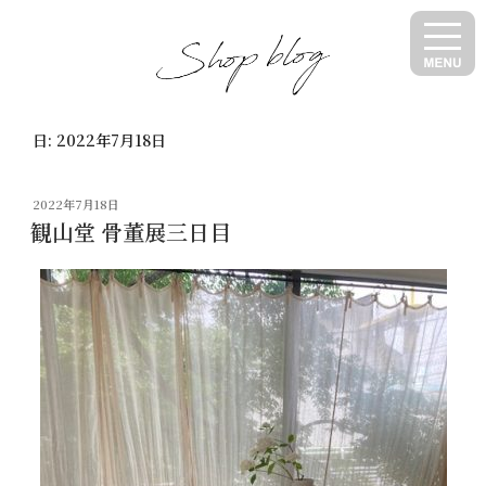
コ
ン
テ
ン
ツ
日:
2022年7月18日
へ
ス
キ
投
2022年7月18日
ッ
稿
観山堂 骨董展三日目
日:
プ