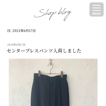
コ
ン
テ
ン
ツ
日:
2021年6月17日
へ
ス
キ
投
2021年6月17日
ッ
稿
センタープレスパンツ入荷しました
日:
プ