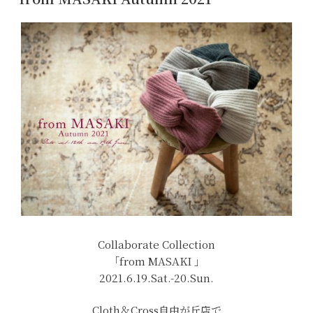
日:
Collaborate Collection
「from MASAKI 」
2021.6.19.Sat.-20.Sun.
Cloth＆Cross自由が丘店で