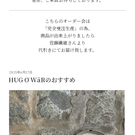
こちらのオーダー会は
「完全受注生産」の為、
商品が出来上がりましたら
佐藤繊維さんより
代引きにてお届け致します。
投
2021年6月17日
稿
HUG Ō WäRのおすすめ
日: