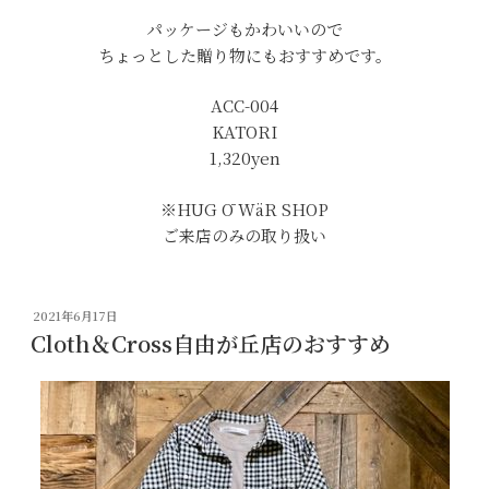
パッケージもかわいいので
ちょっとした贈り物にもおすすめです。
ACC-004
KATORI
1,320yen
※HUG Ō WäR SHOP
ご来店のみの取り扱い
投
2021年6月17日
稿
Cloth＆Cross自由が丘店のおすすめ
日: