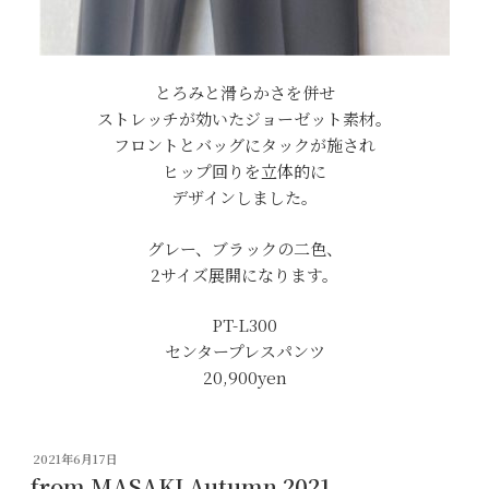
とろみと滑らかさを併せ
ストレッチが効いたジョーゼット素材。
フロントとバッグにタックが施され
ヒップ回りを立体的に
デザインしました。
グレー、ブラックの二色、
2サイズ展開になります。
PT-L300
センタープレスパンツ
20,900yen
投
2021年6月17日
稿
from MASAKI Autumn 2021