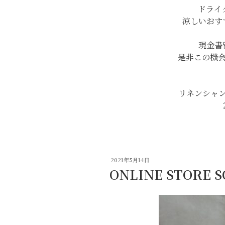
ドライ
涼しいおす
現金書
是非この機
リネンシャ
投
2021年5月14日
稿
ONLINE STORE 
日: