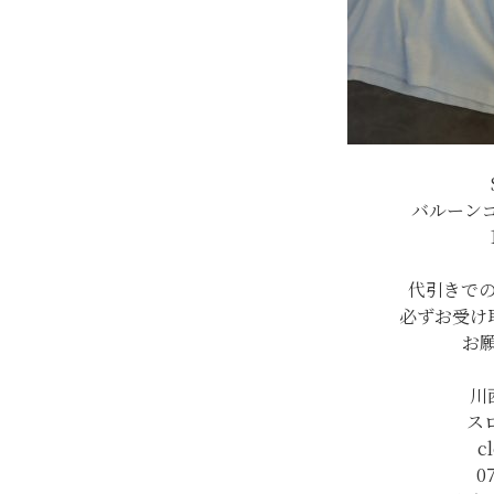
バルーン
代引きで
必ずお受け
お
川
ス
c
0