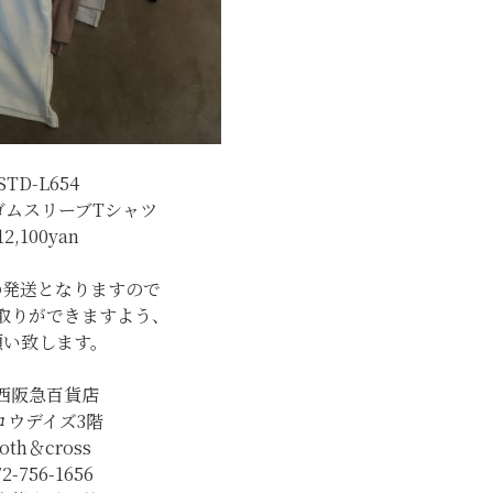
STD-L654
ゴムスリーブTシャツ
12,100yan
の発送となりますので
取りができますよう、
願い致します。
西阪急百貨店
ロウデイズ3階
loth＆cross
72-756-1656