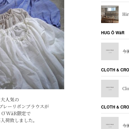
Hir
HUG Ō WäR
今後
CLOTH & CR
Cl
大人気の
ブレーリボンブラウスが
CLOTH & C
 Ō WäR限定で
再入荷致しました。
今後