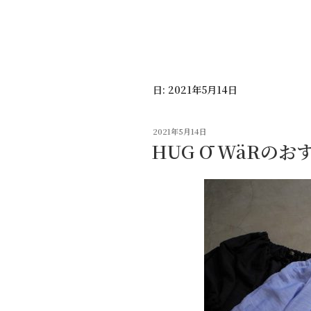
コ
ン
テ
ン
ツ
日:
2021年5月14日
へ
ス
キ
投
2021年5月14日
ッ
稿
HUG Ō WäRの
日:
プ