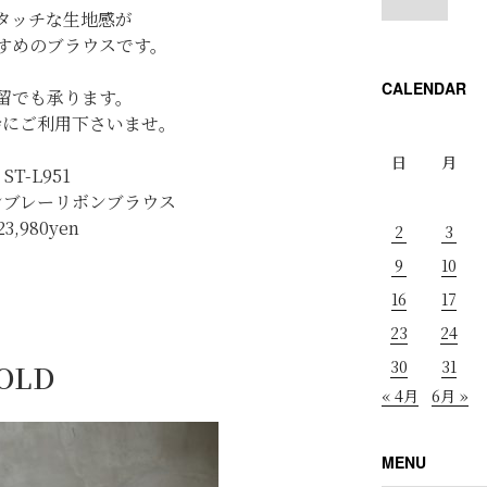
タッチな生地感が
すめのブラウスです。
CALENDAR
留でも承ります。
会にご利用下さいませ。
日
月
ST-L951
ンブレーリボンブラウス
23,980yen
2
3
9
10
16
17
23
24
30
31
SOLD
« 4月
6月 »
MENU