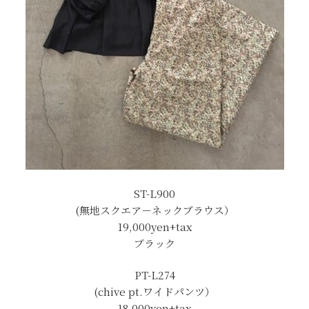
ST-L900
(無地スクエア－ネックブラウス）
19,000yen+tax
ブラック
PT-L274
(chive pt.ワイドパンツ）
18,000yen+tax