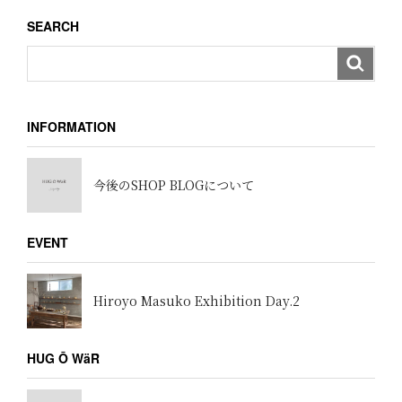
ョ
SEARCH
ン
INFORMATION
今後のSHOP BLOGについて
EVENT
Hiroyo Masuko Exhibition Day.2
HUG Ō WäR