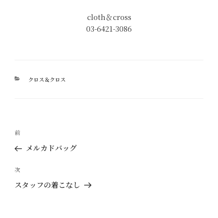
cloth＆cross
03-6421-3086
カ
クロス＆クロス
テ
ゴ
リ
ー
投
過
前
稿
去
メルカドバッグ
ナ
の
ビ
投
次
次
ゲ
稿
の
スタッフの着こなし
ー
投
稿
シ