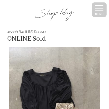
コ
ン
テ
ン
ツ
投
へ
2020年5月23日
投稿者:
STAFF
稿
ONLINE Sold
ス
日:
キ
ッ
プ