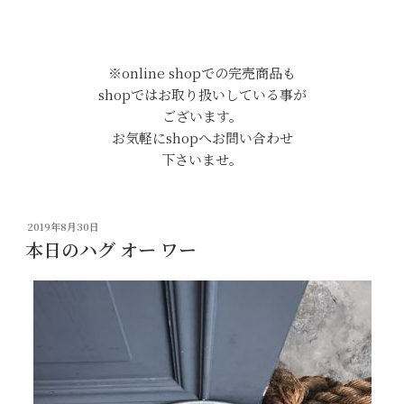
※online shopでの完売商品も
shopではお取り扱いしている事が
ございます。
お気軽にshopへお問い合わせ
下さいませ。
投
2019年8月30日
稿
本日のハグ オー ワー
日: