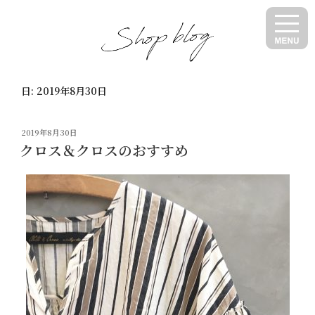
コ
ン
テ
ン
ツ
日:
2019年8月30日
へ
ス
キ
投
2019年8月30日
ッ
稿
クロス＆クロスのおすすめ
日:
プ