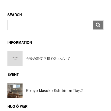
稿
シ
ョ
SEARCH
ン
INFORMATION
今後のSHOP BLOGについて
EVENT
Hiroyo Masuko Exhibition Day.2
HUG Ō WäR