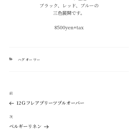
ブラック、レッド、ブルーの
三色展開です。
8500yen+tax
カ
ハグ オー ワー
テ
ゴ
リ
ー
投
過
前
稿
去
12Ｇフレアプリーツプルオーバー
ナ
の
ビ
投
次
次
ゲ
稿
の
ベルギーリネン
ー
投