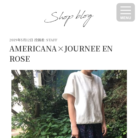
コ
ン
テ
ン
ツ
投
へ
2019年5月12日
投稿者:
STAFF
稿
AMERICANA×JOURNEE EN
ス
日:
キ
ROSE
ッ
プ